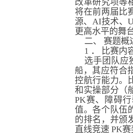
改革研究项等
将在前两届比
源、AI技术、
更高水平的舞
二、 赛题概
1 ． 比赛内
选手团队应
，其应符合
船
控航行能力。
和实操部分（
PK赛、障碍
值。各个队伍
的排名，并颁
直线竞速 PK