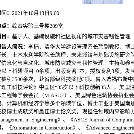
时间：
2021
年
10
月
13
日
9:00
地点：
综合实验三号楼
209
室
题目：
基于人、基础设施和社区视角的城市灾害韧性管理
报告人简况：
李楠，清华大学建设管理系长聘副教授、博
所长，土木水利学院院长助理，未来城镇与基础设施研究
程信息化与自动化、城市防灾减灾与韧性管理。主持和参
级以上科研项目10余项，出版专著1本，授权专利3项，发表SC
文被引3500余次，获省部级科技奖励3项。曾入选福布斯中国
省理工科技评论》中国区“35岁以下科技创新35人”。美国
木工程师学会会员（M.ASCE）、美国绿色建筑协会执业会员
程、计算机和经济学等多个领域学位，博士毕业于美国南
该校博士成就奖和最佳博士论文奖。现担任领域内高影响力国际期刊《
anagement in Engineering》、《ASCE Journal of Computin
，《Automa
tion in Construction》、《Advanced Engin