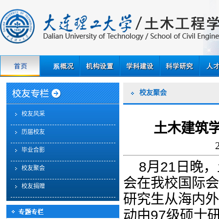
校友聚会
校友风采
土木建筑学
历届校友
毕业合影
8
21
月
日晚，
校友聚会
会在我校国际会
校友捐赠
研究生从海内外
97
动由
级硕士