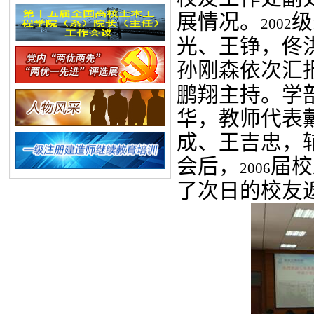
展情况。
级
2002
光、王铮，佟
孙刚森依次汇
鹏翔主持。学
华，教师代表
成、王吉忠，
会后，
届校
2006
了次日的校友