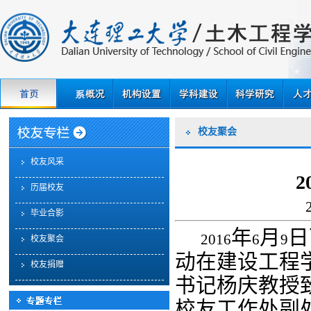
校友聚会
校友风采
历届校友
毕业合影
年
月
日
2016
6
9
校友聚会
动在建设工程
校友捐赠
书记杨庆教授
校友工作处副