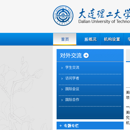
学生交流
访问学者
国际会议
美
项
国际合作
一
美
究
机