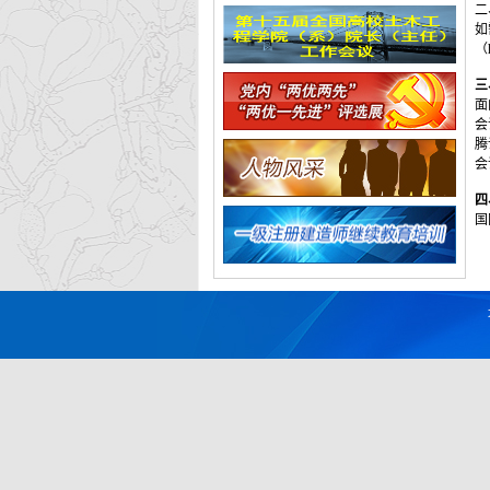
二
如
（h
三
面
会
腾
会议
四
国