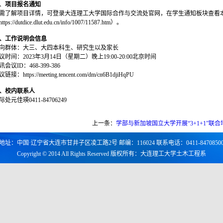
、
项目报名通知
需了解项目详情，可登录大连理工大学国际合作与交流处官网，在学生通知板块查看
ttps://dutdice.dlut.edu.cn/info/1007/11587.htm）。
、工作说明会信息
向群体：大三、大四本科生、研究生以及家长
议时间：2023年3月14日（星期二）晚上19:00-20:00北京时间
讯会议ID：468-399-386
链接：https://meeting.tencent.com/dm/cn6B1djiHqPU
、校内联系人
际处元佳瑛0411-84706249
上一条：
学部与新加坡国立大学开展“3+1+1”联
地址：中国·辽宁省大连市甘井子区凌工路2号 邮编：116024 联系电话：0411-8470850
Copyright © 2014 All Rights Reserved 版权所有：大连理工大学土木工程系